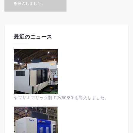
を導入しました。
ナ
ビ
ゲ
ー
最近のニュース
シ
ョ
ン
ヤマザキマザック製 FJV60/80 を導入しました。